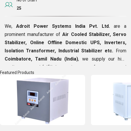
No of Staff
25
We,
Adroit Power Systems India Pvt. Ltd.
are a
prominent manufacturer of
Air Cooled Stabilizer, Servo
Stabilizer, Online Offline Domestic UPS, Inverters,
Isolation Transformer, Industrial Stabilizer etc.
From
Coimbatore, Tamil Nadu (India)
, we supply our high
quality range and fulfill the requirements of our respected
Featured Products
clients across India and overseas. Since our inception in
the year 1994, we have been making them proud by
catering to their needs in the best manner possible. Our
patrons only trust us as their manufacturing partners as
well as happily recommend our name to others. Our dream
is to expand our clientele more and become the first choice
of customers as a reliable source. We want to expand our