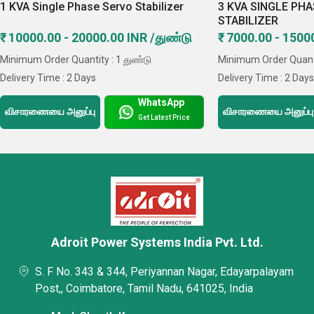
client base across Tamil Nadu, Kerala and Foreign
1 KVA Single Phase Servo Stabilizer
3 KVA SINGLE PH
STABILIZER
Countries.
₹ 10000.00 - 20000.00 INR /துண்டு
₹ 7000.00 - 1500
Minimum Order Quantity : 1 துண்டு
Minimum Order Quantit
Delivery Time : 2 Days
Delivery Time : 2 Day
WhatsApp
விசாரணையை அனுப்பு
விசாரணையை அனுப்பு
Get Latest Price
Adroit Power Systems India Pvt. Ltd.
S. F No. 343 & 344, Periyannan Nagar, Edayarpalayam
Post,, Coimbatore, Tamil Nadu, 641025, India