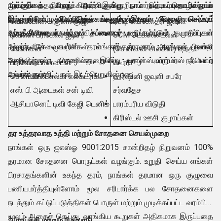
ஈர்க்கும் உதவுகிறது. அவர்களுக்கு நாம் நம்பகமானவர்களாக
முயற்சிகள். அவுட் அணி பொறியாளர்கள், தொழில்நுட்ப
ஆர்வத்தை நினைக்கிறார். இன்று நாம் தொடர்புடையவர்கள்
இருக்கிறோம்
வல்லுநர்கள், தர நிபுணர்கள், திறமையான தொழிலாளர்கள்
போன்ற சில முக்கிய நிறுவனங்களுடன்:
மேம்படுத்த பகலும் இரவும் வேலை செய்யும்
வோடபோன் சுகுனா குழு
ஏபிடி கங்கோத்ரி ஜவுளி
உற்பத்தியாள
ஆராய்ச்சியாளர்கள், விற்பனை பணியாளர்கள் முதலியன
ர் மற்றும் சப்ளையர்
வழங்கப்படும் தயாரிப்புகள்
டிவிஎஸ் ப்ரிகோல் ஐடிசி,
SCM டெக்ஸ்டைல்ஸ்
மற்றும் சேவைகளின் தரம். எங்கள் தர அடிப்படையிலான
அவர்களின் முயற்சிகள் எங்கள் காரணம் நாங்கள் நன்றி
சென்னை
(சென்னை சில்க்ஸ்) ஷரதா
அணுகுமுறை காரணமாக, இன்று, டிரான்ஸ்ஃபார்மர்ஸ் போன்ற
தெரிவிக்கும் தொழில்துறையில் புகழ் மற்றும் நற்பெயர்
பிரிகோல் என்டைஸ்
டெர்ரி
எங்கள் தயாரிப்புகள் இடம்பெறுகின்றன:
அவர்களுக்கு.
சென்ட்வின் எல்கி எலக்ட்ரிக்
ஹர்ஷினி ஜவுளி சபரே
எஸ். பி ஆடைகள் சன் டிவி
சர்வதேச
ஆசியானெட் டிவி கேஜி டெனிம்
பாரம்பரிய விடுதி
கிரிஸ்டல் ஊசி குழாய்கள்
தர உத்தரவாத உத்தி மற்றும் சோதனை செயல்முறை
நாங்கள் ஒரு ஐஎஸ்ஓ 9001:2015 சான்றிதழ் நிறுவனம் 100%
தரமான சோதனை பொருட்கள் வழங்கும். உறுதி செய்ய எங்கள்
பிரசாதங்களின் உகந்த தரம், நாங்கள் தரமான ஒரு குழுவை
பணியமர்த்தியுள்ளோம் மூல சரிபார்க்க பல சோதனைகளை
நடத்தும் கட்டுப்படுத்திகள் பொருள் மற்றும் முடிக்கப்பட்ட வரம்பில்.
மூலம் அதைச் செய்து, வாங்கிய கூறுகள் அதிகமாக இருப்பதை
ஆராய்ச்சி மற்றும் மேம்பாடு