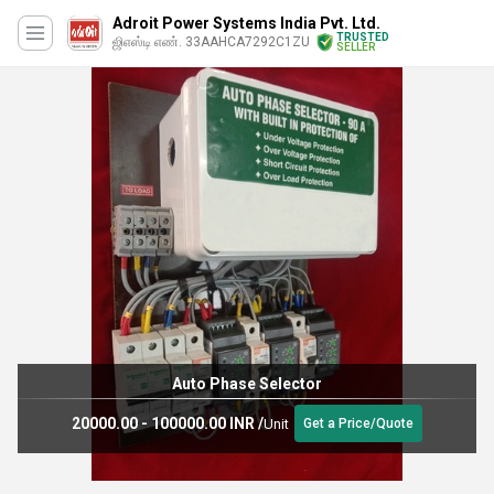
Adroit Power Systems India Pvt. Ltd.
TRUSTED
ஜிஎஸ்டி எண். 33AAHCA7292C1ZU
SELLER
Auto Phase Selector
20000.00 - 100000.00 INR
/
Unit
Get a Price/Quote